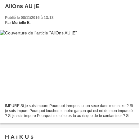
AllOns AU jE
Publié le 08/11/2016 à 13:13
Par
Murielle E.
IMPURE Si je suis impure Pourquoi trempes-tu ton sexe dans mon sexe ? Si
je suis impure Pourquoi touches-tu notre garçon qui est né de mon impureté
? Si je suis impure Pourquoi me côtoies-tu au risque de te contaminer ? Si je
suis impure Crois-tu me purifier...
H A ï K U s