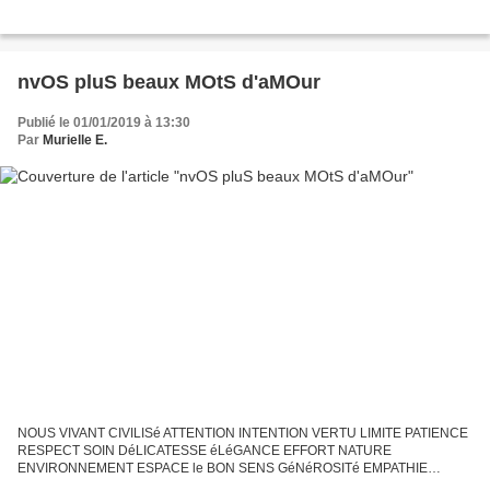
nvOS pluS beaux MOtS d'aMOur
Publié le 01/01/2019 à 13:30
Par
Murielle E.
NOUS VIVANT CIVILISé ATTENTION INTENTION VERTU LIMITE PATIENCE
RESPECT SOIN DéLICATESSE éLéGANCE EFFORT NATURE
ENVIRONNEMENT ESPACE le BON SENS GéNéROSITé EMPATHIE
HUMILITé SAGESSE ENTRAîNEMENT CONSCIENCE MERCI JOIE VIE