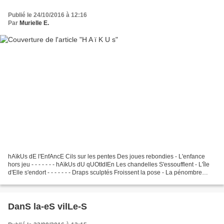
Publié le 24/10/2016 à 12:16
Par
Murielle E.
hAïkUs dE l'EnfAncE Cils sur les pentes Des joues rebondies - L'enfance
hors jeu - - - - - - - hAïkUs dU qUOtIdIEn Les chandelles S'essoufflent - L'île
d'Elle s'endort - - - - - - - Draps sculptés Froissent la pose - La pénombre
dessine - - - - - - - hAïkUs...
DanS la-eS vilLe-S