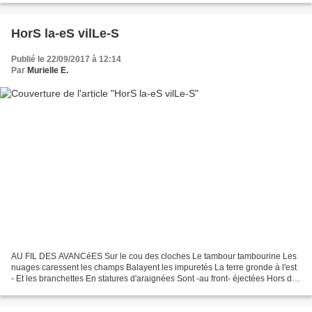
RIRE SOURIRE VIGILANCE TRANSCENDANCE CLAIRVOYANCE
LUCIDITé AMITIé DéMOCRATIE JUSTE SOUFFLE INDICIBLE RENCONTRE
BEAUTé AUTHENTIQUE TRANSPARENCE SACRé LéGèRETé FAUNE
HorS la-eS vilLe-S
FLORE PLACE CHOIX SURFER GRATITUDE SINGULARITé RESPIRER...
Publié le 22/09/2017 à 12:14
Par
Murielle E.
AU FIL DES AVANCéES Sur le cou des cloches Le tambour tambourine Les
nuages caressent les champs Balayent les impuretés La terre gronde à l'est
- Et les branchettes En statures d'araignées Sont -au front- éjectées Hors des
forêts vénéneuses Où l'arbre...