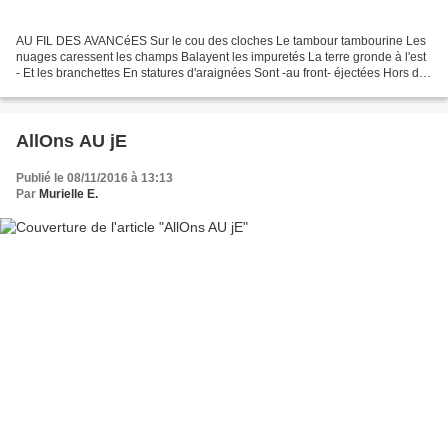
AU FIL DES AVANCéES Sur le cou des cloches Le tambour tambourine Les
nuages caressent les champs Balayent les impuretés La terre gronde à l'est
- Et les branchettes En statures d'araignées Sont -au front- éjectées Hors des
forêts vénéneuses Où l'arbre...
AllOns AU jE
Publié le 08/11/2016 à 13:13
Par
Murielle E.