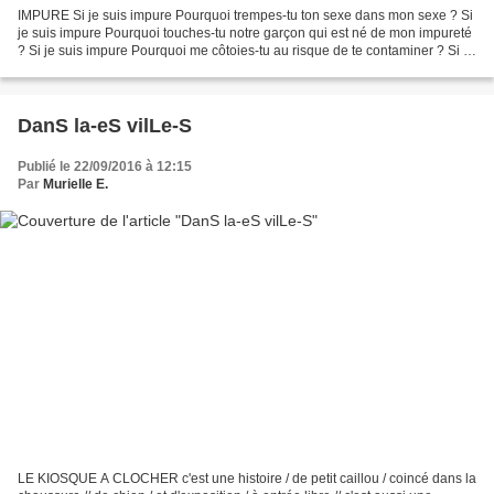
IMPURE Si je suis impure Pourquoi trempes-tu ton sexe dans mon sexe ? Si
je suis impure Pourquoi touches-tu notre garçon qui est né de mon impureté
? Si je suis impure Pourquoi me côtoies-tu au risque de te contaminer ? Si je
suis impure Crois-tu me purifier...
DanS la-eS vilLe-S
Publié le 22/09/2016 à 12:15
Par
Murielle E.
LE KIOSQUE A CLOCHER c'est une histoire / de petit caillou / coincé dans la