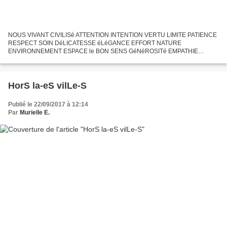
NOUS VIVANT CIVILISé ATTENTION INTENTION VERTU LIMITE PATIENCE
RESPECT SOIN DéLICATESSE éLéGANCE EFFORT NATURE
ENVIRONNEMENT ESPACE le BON SENS GéNéROSITé EMPATHIE
HUMILITé SAGESSE ENTRAîNEMENT CONSCIENCE MERCI JOIE VIE
RIRE SOURIRE VIGILANCE TRANSCENDANCE CLAIRVOYANCE
LUCIDITé AMITIé DéMOCRATIE JUSTE SOUFFLE INDICIBLE RENCONTRE
BEAUTé AUTHENTIQUE TRANSPARENCE SACRé LéGèRETé FAUNE
HorS la-eS vilLe-S
FLORE PLACE CHOIX SURFER GRATITUDE SINGULARITé RESPIRER...
Publié le 22/09/2017 à 12:14
Par
Murielle E.