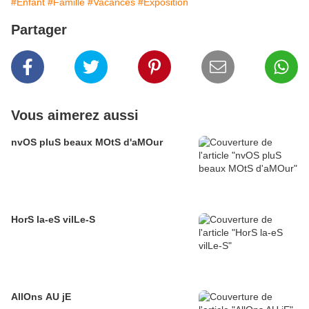
#Enfant
#Famille
#Vacances
#Exposition
Partager
Vous aimerez aussi
nvOS pluS beaux MOtS d'aMOur
HorS la-eS vilLe-S
AllOns AU jE