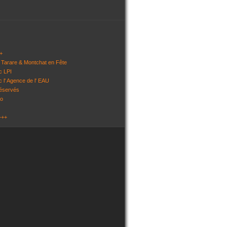
+
 Tarare & Montchat en Fête
c LPI
c l' Agence de l' EAU
réservés
so
+++