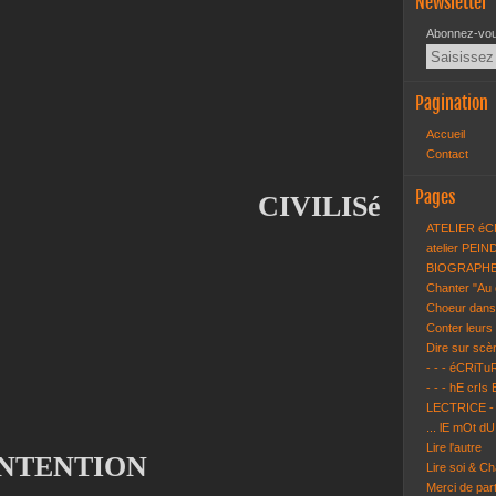
Newsletter
Abonnez-vous
Pagination
Accueil
Contact
Pages
CIVILISé
ATELIER éC
atelier PEI
BIOGRAPHE 
Chanter "Au 
Choeur dans 
Conter leurs 
Dire sur sc
- - - éCRiT
- - - hE crIs 
LECTRICE - l
... lE mOt dU
Lire l'autre
INTENTION
Lire soi & Ch
Merci de par