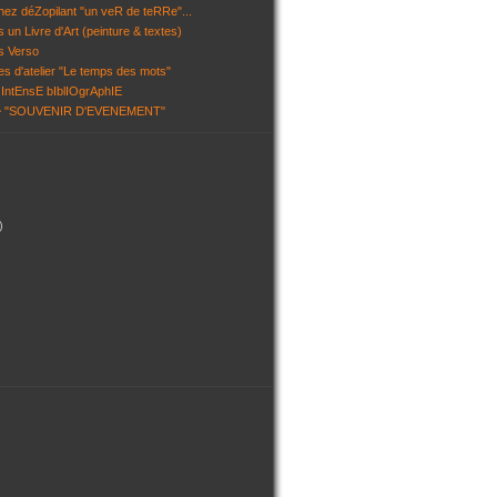
chez déZopilant "un veR de teRRe"...
 un Livre d'Art (peinture & textes)
s Verso
es d'atelier "Le temps des mots"
IntEnsE bIblIOgrAphIE
~ "SOUVENIR D'EVENEMENT"
)