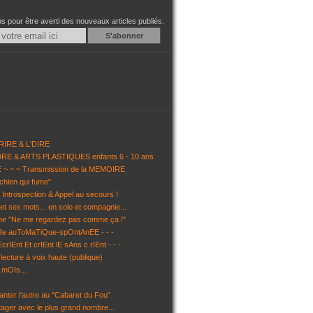
 pour être averti des nouveaux articles publiés.
Email
RIRE & L'DIRE
NDRE & ARTS PLASTIQUES enfants 6 - 10 ans
~ ~ ~ Transmission de la MEMOIRE
chien qui fume"
Introspection & Appel au secours !
et ses mots... en solo et compagnie...
ène "Ne me regardez pas comme ça !"
uRe auToMaTiQue-spOntAnEE - - -
EcrIEnt Et crIEnt lE sAns c rIEnt - - -
ecture à voix haute (publique)
 mOIs...
anter l'autre au "Cabaret du Fou"
tager avec le plus grand nombre...