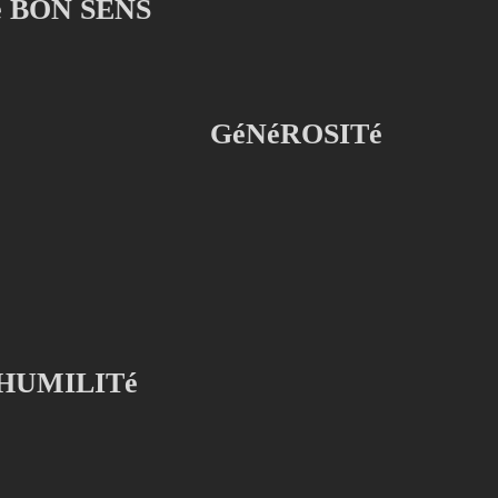
e BON SENS
GéNéROSITé
HUMILITé