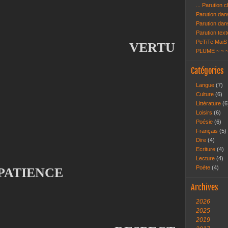
... Parution 
Parution dans
Parution dan
Parution text
PeTiTe MaiS 
VERTU
PLUME ~ ~ 
Catégories
Langue
(7)
Culture
(6)
Littérature
(6
Loisirs
(6)
Poésie
(6)
Français
(5)
Dire
(4)
Ecriture
(4)
Lecture
(4)
Poète
(4)
PATIENCE
Archives
2026
2025
2019