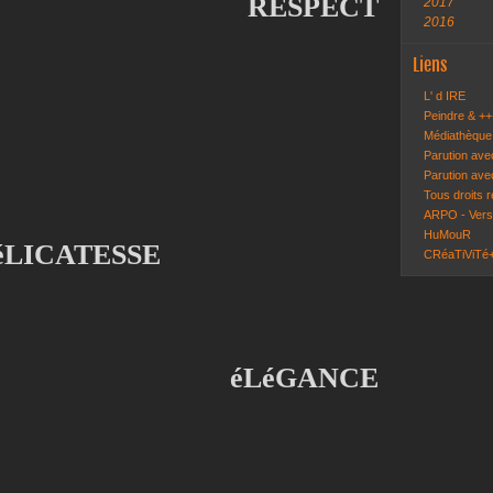
RESPECT
2017
2016
Liens
L' d IRE
Peindre & ++
Médiathèque
Parution ave
Parution ave
Tous droits 
ARPO - Ver
HuMouR
éLICATESSE
CRéaTiViTé
éLéGANCE