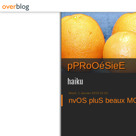
pPRoOéSieE
haiku
Mardi, 1 Janvier 2019 01:01
nvOS pluS beaux M