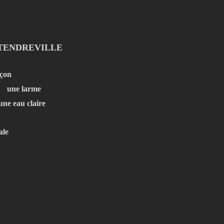
TENDREVILLE
rçon
une larme
ne eau claire
ale