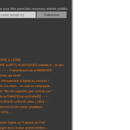
 pour être averti des nouveaux articles publiés.
Email
RIRE & L'DIRE
NDRE & ARTS PLASTIQUES enfants 6 - 10 ans
~ ~ ~ Transmission de la MEMOIRE
chien qui fume"
Introspection & Appel au secours !
et ses mots... en solo et compagnie...
ène "Ne me regardez pas comme ça !"
uRe auToMaTiQue-spOntAnEE - - -
EcrIEnt Et crIEnt lE sAns c rIEnt - - -
ecture à voix haute (publique)
 mOIs...
anter l'autre au "Cabaret du Fou"
tager avec le plus grand nombre...