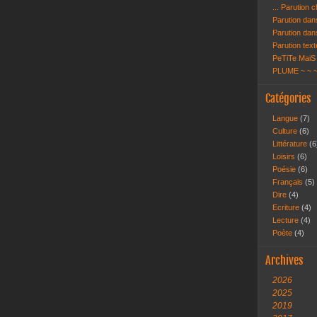
... Parution 
Parution dans
Parution dan
Parution text
PeTiTe MaiS 
PLUME ~ ~ 
Catégories
Langue
(7)
Culture
(6)
Littérature
(6
Loisirs
(6)
Poésie
(6)
Français
(5)
Dire
(4)
Ecriture
(4)
Lecture
(4)
Poète
(4)
Archives
2026
2025
2019