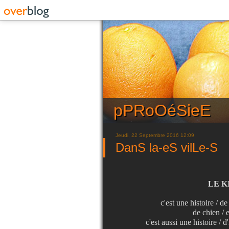
pPRoOéSieE
Jeudi, 22 Septembre 2016 12:09
DanS la-eS vilLe-S
LE K
c'est une histoire / de
de chien / e
c'est aussi une histoire / d