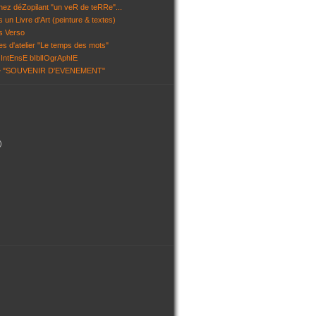
chez déZopilant "un veR de teRRe"...
 un Livre d'Art (peinture & textes)
s Verso
es d'atelier "Le temps des mots"
IntEnsE bIblIOgrAphIE
~ "SOUVENIR D'EVENEMENT"
)