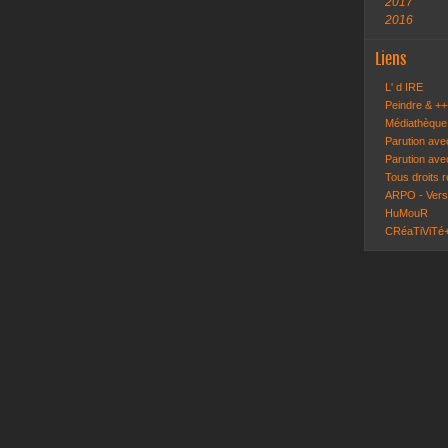
2017
2016
Liens
L' d IRE
Peindre & ++
Médiathèque
Parution ave
Parution ave
Tous droits 
ARPO - Ver
HuMouR
CRéaTiViTé