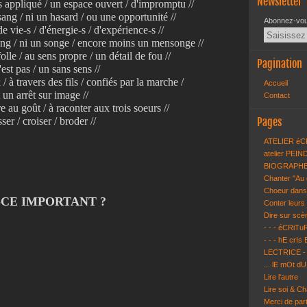
Newsletter
s appliqué / un espace ouvert / d'impromptu //
sang / ni un hasard / ou une opportunité //
Abonnez-vous
de vie-s / d'énergie-s / d'expérience-s //
sang / ni un songe / encore moins un mensonge //
olle / au sens propre / un détail de fou //
Pagination
'est pas / un sans sens //
 / à travers des fils / confiés par la marche /
Accueil
t un arrêt sur image //
Contact
e au goût / à raconter aux trois soeurs //
sser / croiser / broder //
Pages
ATELIER éC
atelier PEI
BIOGRAPHE 
Chanter "Au 
Choeur dans 
-CE IMPORTANT ?
Conter leurs 
Dire sur sc
- - - éCRiT
- - - hE crIs 
LECTRICE - l
... lE mOt dU
Lire l'autre
Lire soi & Ch
Merci de par