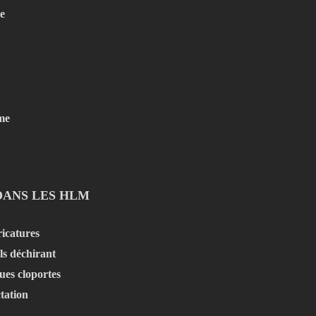
le
me
DANS LES HLM
ricatures
ls déchirant
ques cloportes
ctation