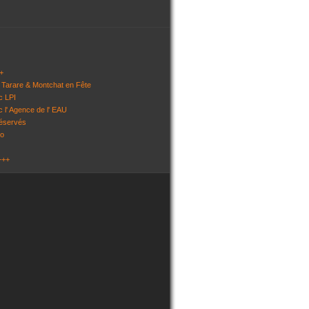
+
 Tarare & Montchat en Fête
c LPI
c l' Agence de l' EAU
réservés
so
+++