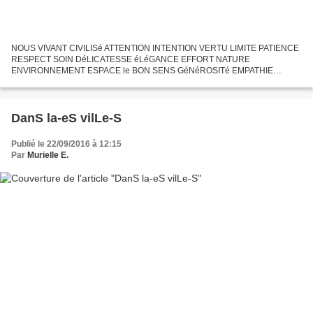
NOUS VIVANT CIVILISé ATTENTION INTENTION VERTU LIMITE PATIENCE
RESPECT SOIN DéLICATESSE éLéGANCE EFFORT NATURE
ENVIRONNEMENT ESPACE le BON SENS GéNéROSITé EMPATHIE
HUMILITé SAGESSE ENTRAîNEMENT CONSCIENCE MERCI JOIE VIE
RIRE SOURIRE VIGILANCE TRANSCENDANCE CLAIRVOYANCE
LUCIDITé AMITIé DéMOCRATIE JUSTE SOUFFLE INDICIBLE RENCONTRE
BEAUTé AUTHENTIQUE TRANSPARENCE SACRé LéGèRETé FAUNE
DanS la-eS vilLe-S
FLORE PLACE CHOIX SURFER GRATITUDE SINGULARITé RESPIRER...
Publié le 22/09/2016 à 12:15
Par
Murielle E.