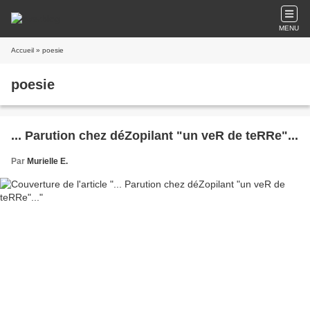
MENU
Accueil
» poesie
poesie
... Parution chez déZopilant "un veR de teRRe"...
Par
Murielle E.