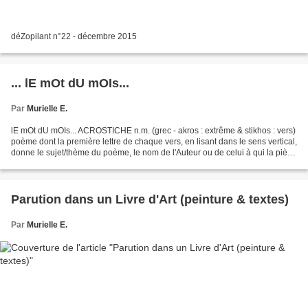
déZopilant n°22 - décembre 2015
... lE mOt dU mOIs...
Par
Murielle E.
lE mOt dU mOIs... ACROSTICHE n.m. (grec - akros : extrême & stikhos : vers)
poème dont la première lettre de chaque vers, en lisant dans le sens vertical,
donne le sujet/thème du poème, le nom de l'Auteur ou de celui à qui la pièce
de vers est destiné/dédicataire. ALEXANDRIN...
Parution dans un Livre d'Art (peinture & textes)
Par
Murielle E.